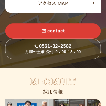
navigate_next
アクセス MAP
email
contact
0561-32-2582
月曜～土曜 受付 9：00-18：00
RECRUIT
採用情報