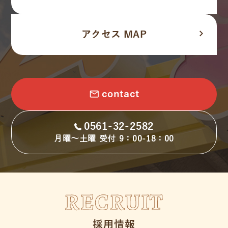
navigate_next
アクセス MAP
email
contact
0561-32-2582
月曜～土曜 受付 9：00-18：00
RECRUIT
採用情報