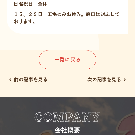
日曜祝日 全休
１５、２９日 工場のみお休み。窓口は対応して
おります。
一覧に戻る
chevron_left
chevron_right
前の記事を見る
次の記事を見る
COMPANY
会社概要