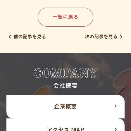
一覧に戻る
chevron_left
chevron_right
前の記事を見る
次の記事を見る
COMPANY
会社概要
navigate_next
企業概要
navigate_next
アクセス MAP