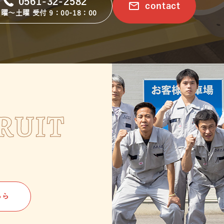
0561-32-2582
email
contact
曜～土曜 受付 9：00-18：00
RUIT
ちら