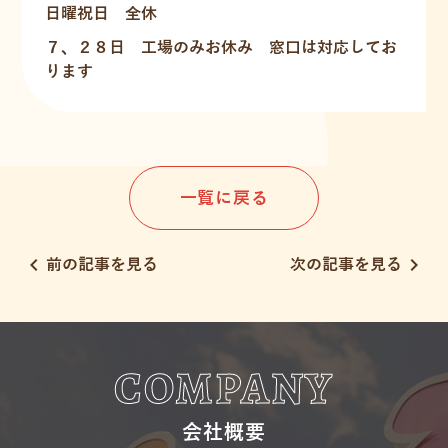
日曜祝日 全休
７、２８日 工場のみお休み 窓口は対応してお
ります
一覧に戻る
chevron_left
chevron_right
前の記事を見る
次の記事を見る
COMPANY
会社概要